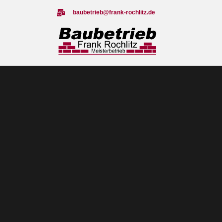
content
baubetrieb@frank-rochlitz.de